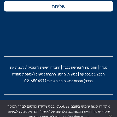
שליחה
ט.ל.ח | התמונות להמחשה בלבד | החברה רשאית להפסיק / לשנות את
המבצעים בכל עת | נגישות: מחסני החברה נגישים (אספקת סחורה
בלבד) אחראי נגישות כפיר שריג: 02-6504977
הקמת האתר וקידום: משרד פרסום BRAIN&BRAND
אתר זה עושה שימוש בקובצי Cookies ובכלי מדידה ופרסום לצורך תפעול
תקנון אתר
מדניות הפרטיות
הצהרת נגישות
שוטף ושיפור חוויית המשתמש. בלחיצה על "אישור" הנך מסכים/ה לשימוש
בקובצי Cookies בהתאם למדיניות הפרטיות .