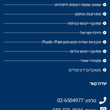
שואב שוטף רצפות ליפהייט
פתרונות אחסון
מתקני ייבוש כביסה
היילו ישראל
תבניות אפייה פוש פאן Push-Pan
מתקני ייבוש כלים
מטהרי אוויר
משקלים דיגיטליים
יצירת קשר
טלפון: 02-6504977