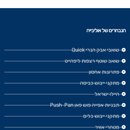
הנבחרים של אוליבייה
שואבי אבק הנרי Quick
שואב שוטף רצפות ליפהייט
פתרונות אחסון
מתקני ייבוש כביסה
היילו ישראל
תבניות אפייה פוש פאן Push-Pan
מתקני ייבוש כלים
מטהרי אוויר