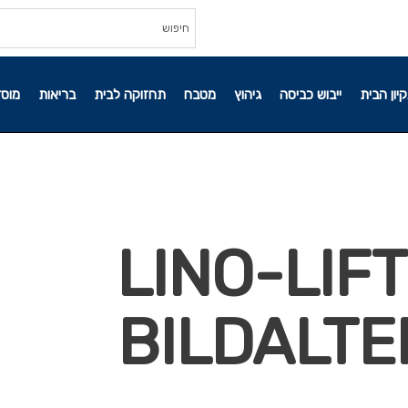
קיון הבית
ייבוש כביסה
גיהוץ
מטבח
תחזוקה לבית
בריאות
מוסד
85359-LINO-L
BILDALTE