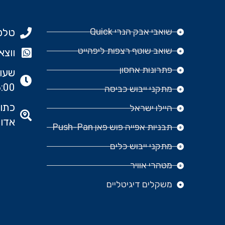
שואבי אבק הנרי Quick
טלפון: 977
שואב שוטף רצפות ליפהייט
ווצאפ: 666‬
פתרונות אחסון
:00
מתקני ייבוש כביסה
היילו ישראל
אדומ
תבניות אפייה פוש פאן Push-Pan
מתקני ייבוש כלים
מטהרי אוויר
משקלים דיגיטליים