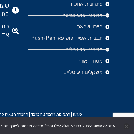
פתרונות אחסון
:00
מתקני ייבוש כביסה
היילו ישראל
אדומ
תבניות אפייה פוש פאן Push-Pan
מתקני ייבוש כלים
מטהרי אוויר
משקלים דיגיטליים
ט.ל.ח | התמונות להמחשה בלבד | החברה רשאית להפסיק
אתר זה עושה שימוש בקובצי Cookies ובכלי מדידה ופרסום לצורך תפעול שוטף ושיפור חוויית המשתמש. בלחיצה על "אישור" הנך מסכים/ה לשימוש בקובצי Cookies בהתאם למדיניות הפרטיות .
הקמת האתר וקידום: משרד פרסום BRAIN&BRAND