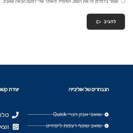
שמור בדפדפן זה את השם, האימייל והאתר שלי לפעם הבאה שאגיב.
להגיב
הנבחרים של אוליבייה
יצירת קשר
שואבי אבק הנרי Quick
טלפון: 977
שואב שוטף רצפות ליפהייט
ווצאפ: 666‬