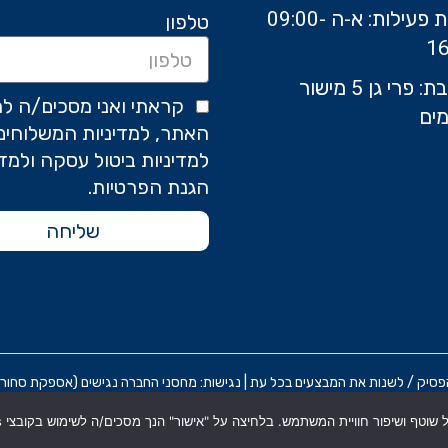
שעות פעילות: א-ה 09:00-
טלפון
16
כתובת: פרי גן 5 מישור
קראתי ואני מסכים/ה לת
ים
האתר, למדיניות המשלוחים
למדיניות ביטול עסקה ולמדי
הגנת הפרטיות.
שליחה
 / לשנות את המבצעים בכל עת | נגישות: מחסני החברה נגישים (אספקת סחורה בלבד) אח
תקנון אתר
מדניות הפרטיות
הצ