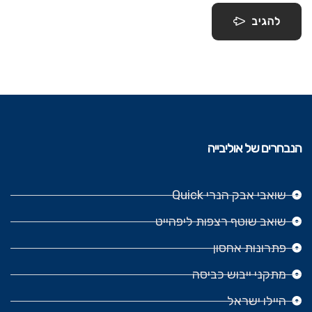
להגיב
הנבחרים של אוליבייה
שואבי אבק הנרי Quick
שואב שוטף רצפות ליפהייט
פתרונות אחסון
מתקני ייבוש כביסה
היילו ישראל