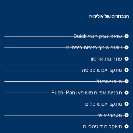
הנבחרים של אוליבייה
שואבי אבק הנרי Quick
שואב שוטף רצפות ליפהייט
פתרונות אחסון
מתקני ייבוש כביסה
היילו ישראל
תבניות אפייה פוש פאן Push-Pan
מתקני ייבוש כלים
מטהרי אוויר
משקלים דיגיטליים