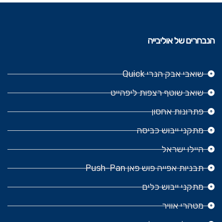
הנבחרים של אוליבייה
שואבי אבק הנרי Quick
שואב שוטף רצפות ליפהייט
פתרונות אחסון
מתקני ייבוש כביסה
היילו ישראל
תבניות אפייה פוש פאן Push-Pan
מתקני ייבוש כלים
מטהרי אוויר