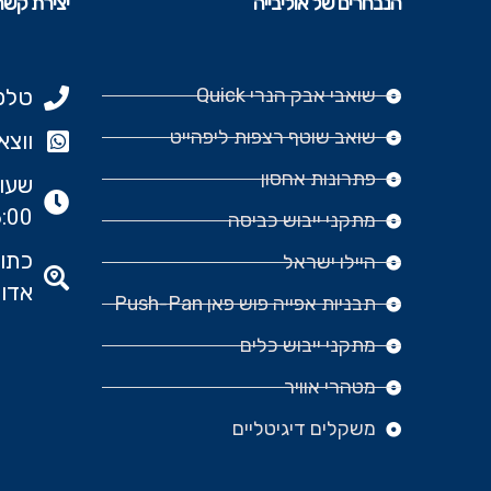
הנבחרים של אוליבייה
יצירת קשר
שואבי אבק הנרי Quick
טלפון: 977
שואב שוטף רצפות ליפהייט
ווצאפ: 666‬
פתרונות אחסון
:00
מתקני ייבוש כביסה
היילו ישראל
אדומ
תבניות אפייה פוש פאן Push-Pan
מתקני ייבוש כלים
מטהרי אוויר
משקלים דיגיטליים