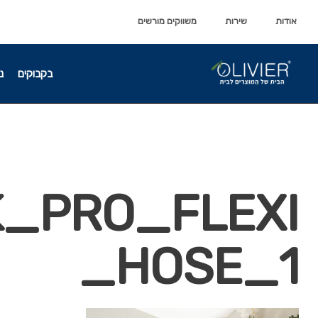
לתוכן
לתוכן
אודות
שירות
משווקים מורשים
בקבוקים
נ
_PRO_FLEXI
_HOSE_1