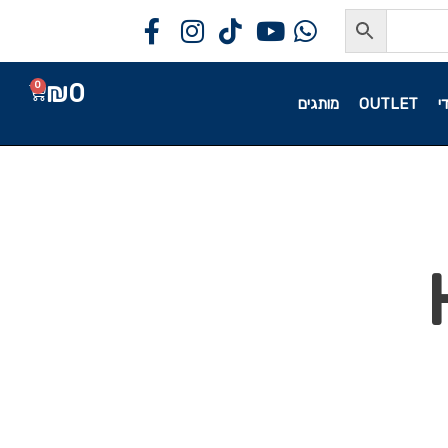
₪
0
0
י
OUTLET
מותגים