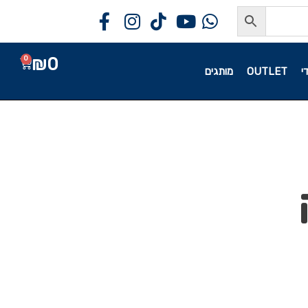
₪
0
0
י
OUTLET
מותגים
ה