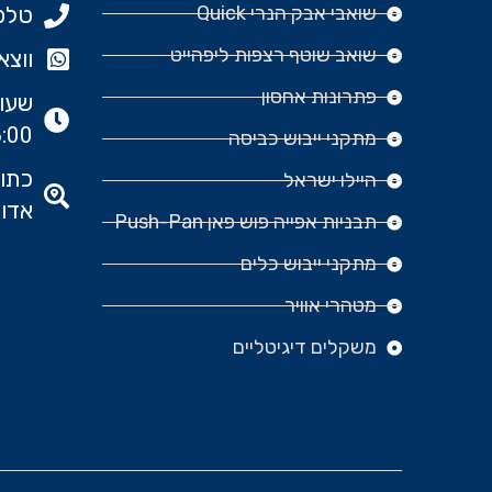
שואבי אבק הנרי Quick
טלפון: 977
שואב שוטף רצפות ליפהייט
ווצאפ: 666‬
פתרונות אחסון
:00
מתקני ייבוש כביסה
היילו ישראל
אדומ
תבניות אפייה פוש פאן Push-Pan
מתקני ייבוש כלים
מטהרי אוויר
משקלים דיגיטליים