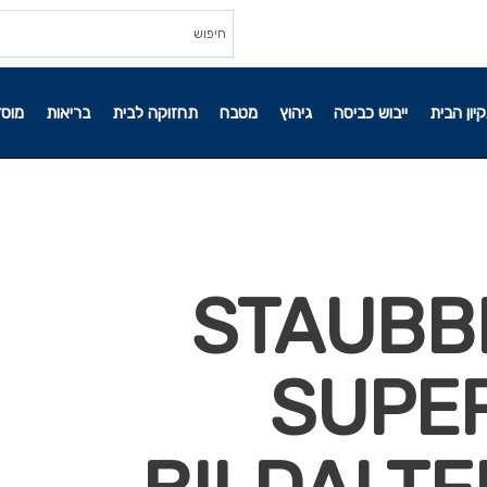
קיון הבית
ייבוש כביסה
גיהוץ
מטבח
תחזוקה לבית
בריאות
מוסד
41252-STA
SUPE