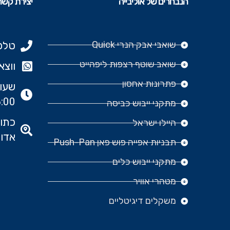
הנבחרים של אוליבייה
יצירת קשר
שואבי אבק הנרי Quick
טלפון: 977
שואב שוטף רצפות ליפהייט
ווצאפ: 666‬
פתרונות אחסון
:00
מתקני ייבוש כביסה
היילו ישראל
אדומ
תבניות אפייה פוש פאן Push-Pan
מתקני ייבוש כלים
מטהרי אוויר
משקלים דיגיטליים