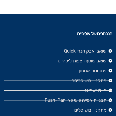
הנבחרים של אוליבייה
שואבי אבק הנרי Quick
שואב שוטף רצפות ליפהייט
פתרונות אחסון
מתקני ייבוש כביסה
היילו ישראל
תבניות אפייה פוש פאן Push-Pan
מתקני ייבוש כלים