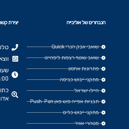
הנבחרים של אוליבייה
יצירת קשר
שואבי אבק הנרי Quick
טלפון: 977
שואב שוטף רצפות ליפהייט
ווצאפ: 666‬
פתרונות אחסון
:00
מתקני ייבוש כביסה
היילו ישראל
אדומ
תבניות אפייה פוש פאן Push-Pan
מתקני ייבוש כלים
מטהרי אוויר