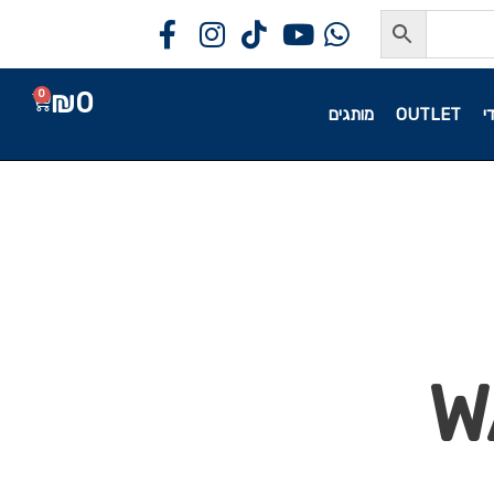
₪
0
0
י
OUTLET
מותגים
W