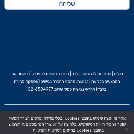
שליחה
ט.ל.ח | התמונות להמחשה בלבד | החברה רשאית להפסיק / לשנות את
המבצעים בכל עת | נגישות: מחסני החברה נגישים (אספקת סחורה
בלבד) אחראי נגישות כפיר שריג: 02-6504977
הקמת האתר וקידום: משרד פרסום BRAIN&BRAND
אתר זה עושה שימוש בקובצי Cookies ובכלי מדידה ופרסום לצורך תפעול
תקנון אתר
מדניות הפרטיות
הצהרת נגישות
שוטף ושיפור חוויית המשתמש. בלחיצה על "אישור" הנך מסכים/ה לשימוש
בקובצי Cookies בהתאם למדיניות הפרטיות .