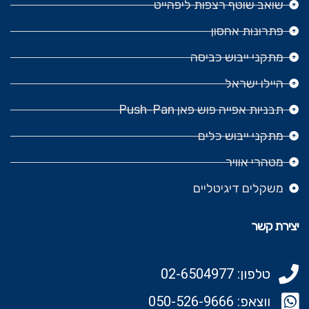
שואב שוטף רצפות ליפהייט
פתרונות אחסון
מתקני ייבוש כביסה
היילו ישראל
תבניות אפייה פוש פאן Push-Pan
מתקני ייבוש כלים
מטהרי אוויר
משקלים דיגיטליים
יצירת קשר
טלפון: 02-6504977
ווצאפ: 050-526-9666‬