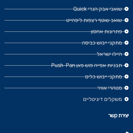
שואבי אבק הנרי Quick
שואב שוטף רצפות ליפהייט
פתרונות אחסון
מתקני ייבוש כביסה
היילו ישראל
תבניות אפייה פוש פאן Push-Pan
מתקני ייבוש כלים
מטהרי אוויר
משקלים דיגיטליים
יצירת קשר