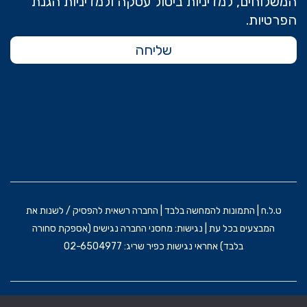
המשלוחים, למדיניות ביטול עסקה ולמדיניות הגנת
הפרטיות.
שליחה
ט.ל.ח | התמונות להמחשה בלבד | החברה רשאית להפסיק / לשנות את
המבצעים בכל עת | נגישות: מחסני החברה נגישים (אספקת סחורה
בלבד) אחראי נגישות כפיר שריג: 02-6504977
הקמת האתר וקידום: משרד פרסום BRAIN&BRAND