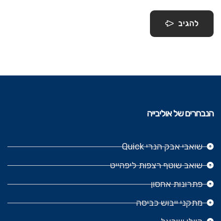
להגיב
הנבחרים של אוליבייה
שואבי אבק הנרי Quick
שואב שוטף רצפות ליפהייט
פתרונות אחסון
מתקני ייבוש כביסה