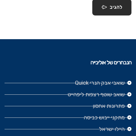
להגיב
הנבחרים של אוליבייה
שואבי אבק הנרי Quick
שואב שוטף רצפות ליפהייט
פתרונות אחסון
מתקני ייבוש כביסה
היילו ישראל