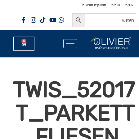
לתוכן
לתוכן
אודות
שירות
משווקים מורשים
0
52017_TWIS
T_PARKETT
_FLIESEN_