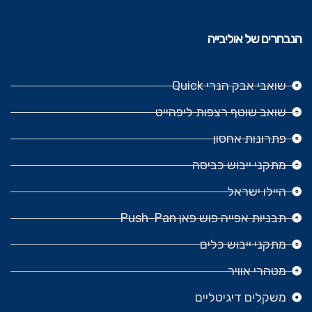
הנבחרים של אוליבייה
שואבי אבק הנרי Quick
שואב שוטף רצפות ליפהייט
פתרונות אחסון
מתקני ייבוש כביסה
היילו ישראל
תבניות אפייה פוש פאן Push-Pan
מתקני ייבוש כלים
מטהרי אוויר
משקלים דיגיטליים