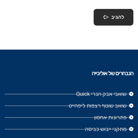
להגיב
הנבחרים של אוליבייה
שואבי אבק הנרי Quick
שואב שוטף רצפות ליפהייט
פתרונות אחסון
מתקני ייבוש כביסה