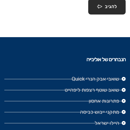
להגיב
הנבחרים של אוליבייה
שואבי אבק הנרי Quick
שואב שוטף רצפות ליפהייט
פתרונות אחסון
מתקני ייבוש כביסה
היילו ישראל