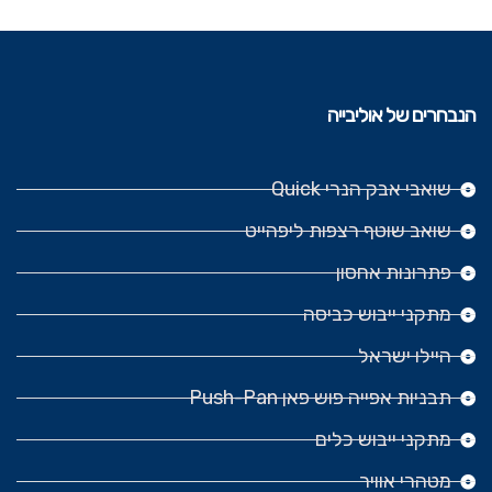
הנבחרים של אוליבייה
שואבי אבק הנרי Quick
שואב שוטף רצפות ליפהייט
פתרונות אחסון
מתקני ייבוש כביסה
היילו ישראל
תבניות אפייה פוש פאן Push-Pan
מתקני ייבוש כלים
מטהרי אוויר