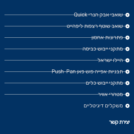
שואבי אבק הנרי Quick
שואב שוטף רצפות ליפהייט
פתרונות אחסון
מתקני ייבוש כביסה
היילו ישראל
תבניות אפייה פוש פאן Push-Pan
מתקני ייבוש כלים
מטהרי אוויר
משקלים דיגיטליים
יצירת קשר