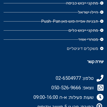
מתקני ייבוש כביסה
היילו ישראל
תבניות אפייה פוש פאן Push-Pan
מתקני ייבוש כלים
מטהרי אוויר
משקלים דיגיטליים
יצירת קשר
טלפון: 02-6504977
ווצאפ: 050-526-9666‬
שעות פעילות: א-ה 09:00-16:00
כתובת: פרי גן 5 מישור אדומים