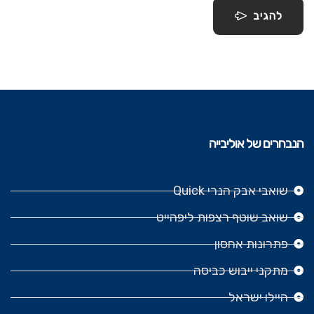
להגיב
הנבחרים של אוליבייה
שואבי אבק הנרי Quick
שואב שוטף רצפות ליפהייט
פתרונות אחסון
מתקני ייבוש כביסה
היילו ישראל