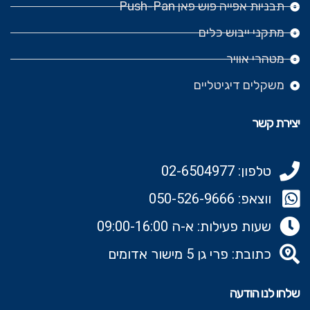
תבניות אפייה פוש פאן Push-Pan
מתקני ייבוש כלים
מטהרי אוויר
משקלים דיגיטליים
יצירת קשר
טלפון: 02-6504977
ווצאפ: 050-526-9666‬
שעות פעילות: א-ה 09:00-16:00
כתובת: פרי גן 5 מישור אדומים
שלחו לנו הודעה