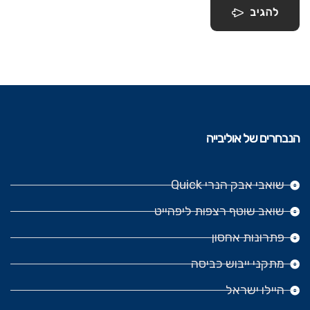
להגיב
הנבחרים של אוליבייה
שואבי אבק הנרי Quick
שואב שוטף רצפות ליפהייט
פתרונות אחסון
מתקני ייבוש כביסה
היילו ישראל