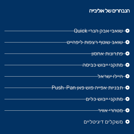
הנבחרים של אוליבייה
שואבי אבק הנרי Quick
שואב שוטף רצפות ליפהייט
פתרונות אחסון
מתקני ייבוש כביסה
היילו ישראל
תבניות אפייה פוש פאן Push-Pan
מתקני ייבוש כלים
מטהרי אוויר
משקלים דיגיטליים