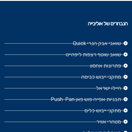
הנבחרים של אוליבייה
שואבי אבק הנרי Quick
שואב שוטף רצפות ליפהייט
פתרונות אחסון
מתקני ייבוש כביסה
היילו ישראל
תבניות אפייה פוש פאן Push-Pan
מתקני ייבוש כלים
מטהרי אוויר