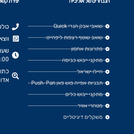
הנבחרים של אוליבייה
יצירת קשר
שואבי אבק הנרי Quick
טלפון: 977
שואב שוטף רצפות ליפהייט
ווצאפ: 666‬
פתרונות אחסון
:00
מתקני ייבוש כביסה
היילו ישראל
אדומ
תבניות אפייה פוש פאן Push-Pan
מתקני ייבוש כלים
מטהרי אוויר
משקלים דיגיטליים