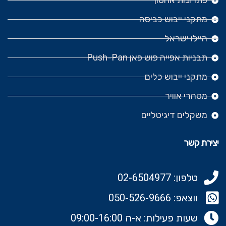
פתרונות אחסון
מתקני ייבוש כביסה
היילו ישראל
תבניות אפייה פוש פאן Push-Pan
מתקני ייבוש כלים
מטהרי אוויר
משקלים דיגיטליים
יצירת קשר
טלפון: 02-6504977
ווצאפ: 050-526-9666‬
שעות פעילות: א-ה 09:00-16:00