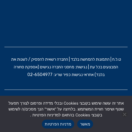
ט.ל.ח | התמונות להמחשה בלבד | החברה רשאית להפסיק / לשנות את
המבצעים בכל עת | נגישות: מחסני החברה נגישים (אספקת סחורה
בלבד) אחראי נגישות כפיר שריג: 02-6504977
הקמת האתר וקידום: משרד פרסום BRAIN&BRAND
אתר זה עושה שימוש בקובצי Cookies ובכלי מדידה ופרסום לצורך תפעול
תקנון אתר
מדניות הפרטיות
הצהרת נגישות
שוטף ושיפור חוויית המשתמש. בלחיצה על "אישור" הנך מסכים/ה לשימוש
בקובצי Cookies בהתאם למדיניות הפרטיות .
מאשר
מדניות הפרטיות