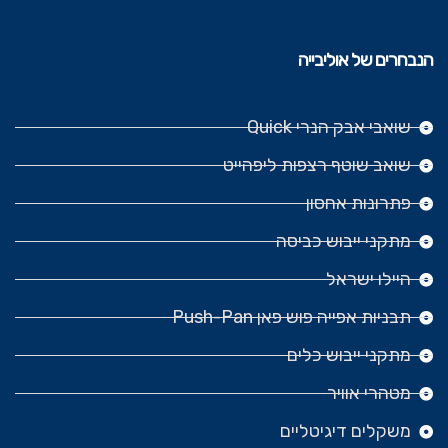
הנבחרים של אוליבייה
שואבי אבק הנרי Quick
שואב שוטף רצפות ליפהייט
פתרונות אחסון
מתקני ייבוש כביסה
היילו ישראל
תבניות אפייה פוש פאן Push-Pan
מתקני ייבוש כלים
מטהרי אוויר
משקלים דיגיטליים