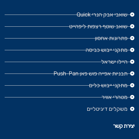
שואבי אבק הנרי Quick
שואב שוטף רצפות ליפהייט
פתרונות אחסון
מתקני ייבוש כביסה
היילו ישראל
תבניות אפייה פוש פאן Push-Pan
מתקני ייבוש כלים
מטהרי אוויר
משקלים דיגיטליים
יצירת קשר