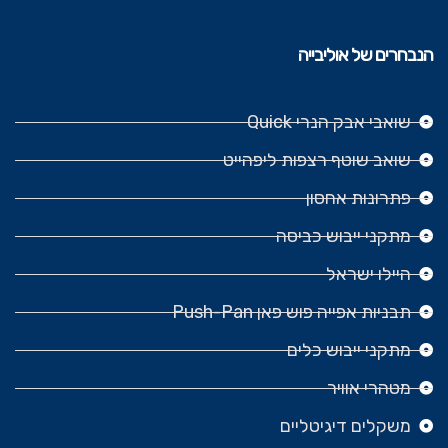
הנבחרים של אוליבייה
שואבי אבק הנרי Quick
שואב שוטף רצפות ליפהייט
פתרונות אחסון
מתקני ייבוש כביסה
היילו ישראל
תבניות אפייה פוש פאן Push-Pan
מתקני ייבוש כלים
מטהרי אוויר
משקלים דיגיטליים