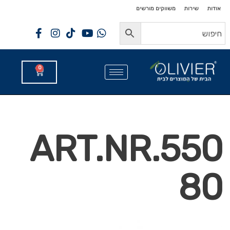
לתוכן
לתוכן
אודות
שירות
משווקים מורשים
0
ART.NR.550
80