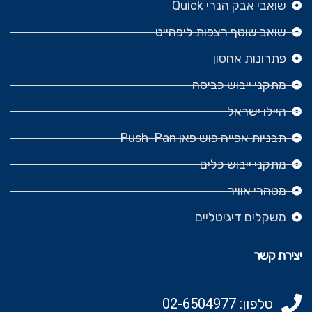
שואבי אבק הנרי Quick
שואב שוטף רצפות ליפהייט
פתרונות אחסון
מתקני ייבוש כביסה
היילו ישראל
תבניות אפייה פוש פאן Push-Pan
מתקני ייבוש כלים
מטהרי אוויר
משקלים דיגיטליים
יצירת קשר
טלפון: 02-6504977