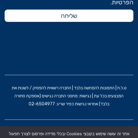
הפרטיות.
שליחה
ט.ל.ח | התמונות להמחשה בלבד | החברה רשאית להפסיק / לשנות את
המבצעים בכל עת | נגישות: מחסני החברה נגישים (אספקת סחורה
בלבד) אחראי נגישות כפיר שריג: 02-6504977
הקמת האתר וקידום: משרד פרסום BRAIN&BRAND
אתר זה עושה שימוש בקובצי Cookies ובכלי מדידה ופרסום לצורך תפעול
תקנון אתר
מדניות הפרטיות
הצהרת נגישות