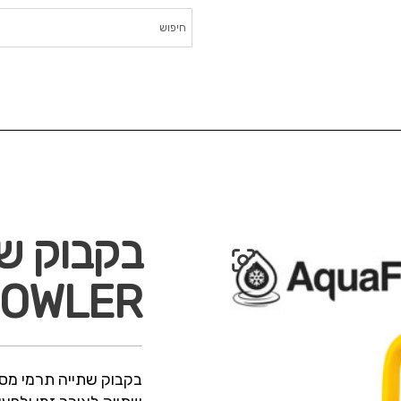
קיון הבית
ייבוש כביסה
גיהוץ
מטבח
תחזוקה לבית
בריאות
מוסד
בקבוק שת
GROWLER נפח .48