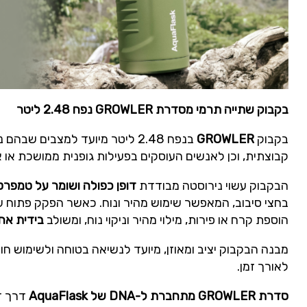
בקבוק שתייה תרמי מסדרת
GROWLER
נפח 2.48 ליטר
בקבוק
GROWLER
בנפח 2.48 ליטר מיועד למצבים
קבוצתית, וכן לאנשים העוסקים בפעילות גופנית ממושכת או 
הבקבוק עשוי נירוסטה מבודדת
דופן כפולה ושומר על טמפר
בחצי סיבוב, המאפשר שימוש מהיר ונוח. כאשר הפקק פתוח 
הוספת קרח או פירות, מילוי מהיר וניקוי נוח, ומשולב
בידית אח
מבנה הבקבוק יציב ומאוזן, מיועד לנשיאה בטוחה ולשימוש ח
לאורך זמן.
סדרת
GROWLER
מתחברת ל-
DNA
של
AquaFlask
דרך דג