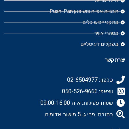
היילו ישראל
תבניות אפייה פוש פאן Push-Pan
מתקני ייבוש כלים
מטהרי אוויר
משקלים דיגיטליים
יצירת קשר
טלפון: 02-6504977
ווצאפ: 050-526-9666‬
שעות פעילות: א-ה 09:00-16:00
כתובת: פרי גן 5 מישור אדומים