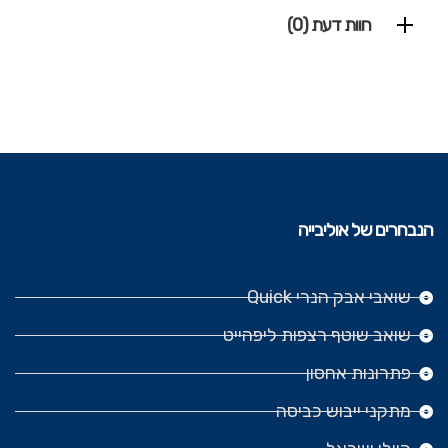
חוות דעת (0)
הנבחרים של אוליבייה
שואבי אבק הנרי Quick
שואב שוטף רצפות ליפהייט
פתרונות אחסון
מתקני ייבוש כביסה