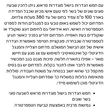
עם חמש הגדרות בישול מוגדרות מראש, ניתן להכין שבעה
סוגים שונים של בשר לפי טעם אישי.מכיוון שכבל המדידה
באורך 100 ס"מ עמיד בחום של עד 380 מעלות צלזיוס,
המדחום יכול לשמש באופן טבעי גם למנגלים.הודות למפרט
הטמפרטורה האישי, הוא אידיאלי גם לחימום זיגוג שוקולד או
שוקולדים בעת האפייה. המדחום יתריע בפניך כאשר תגיע
לטמפרטורה שנבחרה. פונקציית הטיימר מאפשרת הגדרה
אישית של זמן הבישול המושלם. מדחום הצלייה והמנגל
הדיגיטלי קל ואינטואיטיבי לשימוש עם צג מגע עם חיישן
מואר – אפילו בתאורה חלשה. סיכות מגנט בגב המכשיר
מאפשרות לחבר אותו לתנור בקלות. למדחום יש גם בסיס
מתקפל כך שהוא יושב בבטחה על משטח העבודה. סוללות
מתאימות כלולות במשלוח כך שמדחום הצלייה והמנגל
הדיגיטלי מוכן לשימוש מיידי.
חמש הגדרות בישול מוגדרות מראש לשבעה סוגי
בשר שונים
גמישות מרבית באמצעות קביעת הטמפרטורה