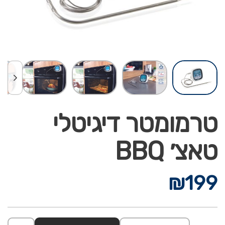
טרמומטר דיגיטלי
טאצ׳ BBQ
₪
199