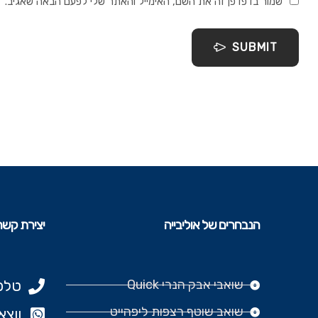
שמור בדפדפן זה את השם, האימייל והאתר שלי לפעם הבאה שאגיב.
SUBMIT
הנבחרים של אוליבייה
יצירת קשר
שואבי אבק הנרי Quick
טלפון: 977
שואב שוטף רצפות ליפהייט
ווצאפ: 666‬