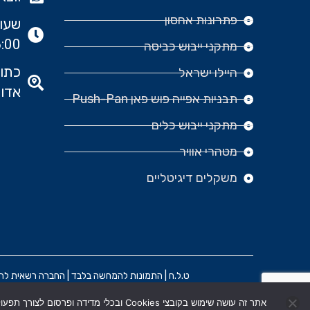
פתרונות אחסון
:00
מתקני ייבוש כביסה
היילו ישראל
אדומ
תבניות אפייה פוש פאן Push-Pan
מתקני ייבוש כלים
מטהרי אוויר
משקלים דיגיטליים
ט.ל.ח | התמונות להמחשה בלבד | החברה רשאית להפסיק
אתר זה עושה שימוש בקובצי Cookies ובכלי מדידה ופרסום לצורך תפעול שוטף ושיפור חוויית המשתמש. בלחיצה על "אישור" הנך מסכים/ה לשימוש בקובצי Cookies בהתאם למדיניות הפרטיות .
הקמת האתר וקידום: משרד פרסום BRAIN&BRAND