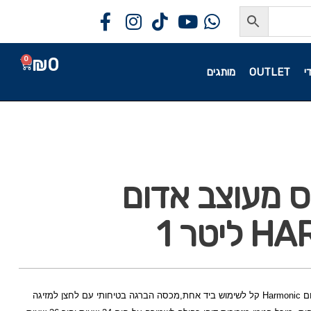
₪
0
0
י
OUTLET
מותגים
ס מעוצב אדום
יטר 1
כד טרמוס מעוצב צבע אדום Harmonic קל לשימוש ביד אחת,מכסה הברגה בטיחותי עם לחצן למזיגה