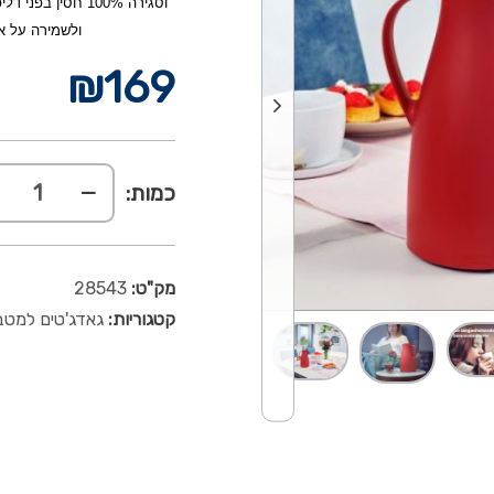
ולשמירה על ארומה, לא
₪
169
כמות:
מק"ט:
28543
קטגוריות:
גאדג'טים למטב