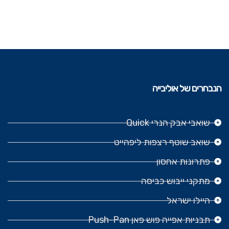
הנבחרים של אוליבייה
שואבי אבק הנרי Quick
שואב שוטף רצפות ליפהייט
פתרונות אחסון
מתקני ייבוש כביסה
היילו ישראל
תבניות אפייה פוש פאן Push-Pan