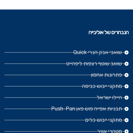
הנבחרים של אוליבייה
שואבי אבק הנרי Quick
שואב שוטף רצפות ליפהייט
פתרונות אחסון
מתקני ייבוש כביסה
היילו ישראל
תבניות אפייה פוש פאן Push-Pan
מתקני ייבוש כלים
מטהרי אוויר