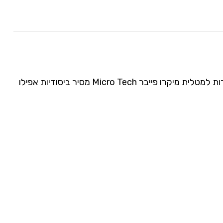
אידיאלי עבור ניקיון מהיר עם לחץ התזה של עד 20 בר, מיכל נשלף בגודל 0.8 ליטר עבור כ- 400 התזות, כוח ניקוי מיוחד הודות למטלית מיקרו פייבר Micro Tech מסיר ביסודיות אפילו