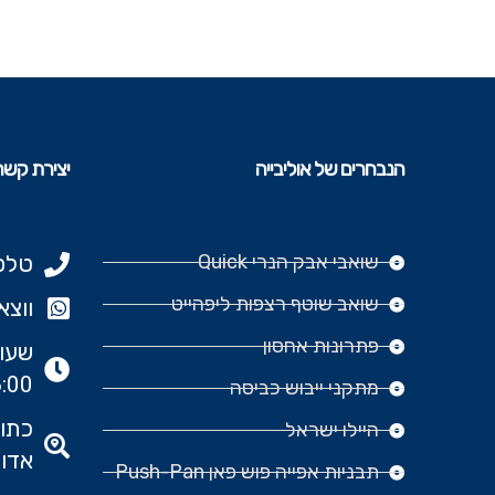
הנבחרים של אוליבייה
יצירת קשר
שואבי אבק הנרי Quick
טלפון: 977
שואב שוטף רצפות ליפהייט
ווצאפ: 666‬
פתרונות אחסון
:00
מתקני ייבוש כביסה
היילו ישראל
אדומ
תבניות אפייה פוש פאן Push-Pan