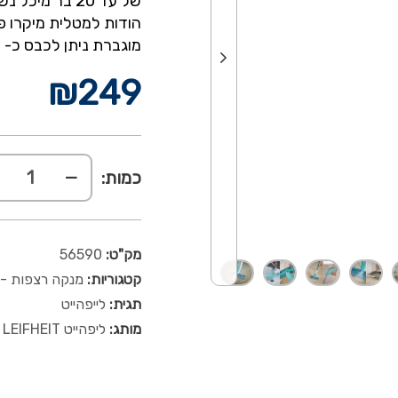
הודות למטלית מיקרו פי
מוגברת ניתן לכבס כ- 100 פעמים במכונת כביסה ב-60 מעלות
₪
249
כמות:
מק"ט:
56590
קטגוריות:
מנקה רצפות - 
תגית:
לייפהייט
מותג:
ליפהייט LEIFHEIT