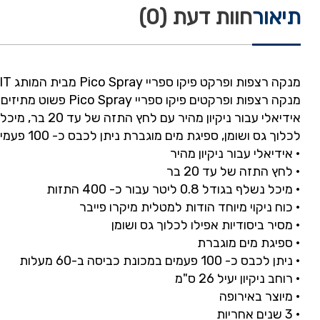
תיאור
חוות דעת (0)
מנקה רצפות ופרקט פיקו ספריי Pico Spray מבית המותג LEIFHEIT גרמניה דגם 56590
מנקה רצפות ופרקטים פיקו ספריי Pico Spray פשוט מתיזים ומעבירם ניגוב בלי דלי במהירות ויסודיות.
לכלוך גס ושומן, ספיגת מים מוגברת ניתן לכבס כ- 100 פעמים במכונת כביסה ב-60 מעלות.
• אידיאלי עבור ניקיון מהיר
• לחץ התזה של עד 20 בר
• מיכל נשלף בגודל 0.8 ליטר עבור כ- 400 התזות
• כוח ניקוי מיוחד הודות למטלית מיקרו פייבר
• מסיר ביסודיות אפילו לכלוך גס ושומן
• ספיגת מים מוגברת
• ניתן לכבס כ- 100 פעמים במכונת כביסה ב-60 מעלות
• רוחב ניקיון יעיל 26 ס"מ
• מיוצר באירופה
• 3 שנים אחריות