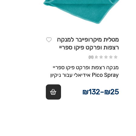
מטלית מיקרופייבר למנקה
רצפות ופרקט פיקו ספריי
PICO SPRAY
(0)
מנקה רצפות ופרקט פיקו ספריי
Pico Spray אידיאלי עבור ניקיון
מהיר לחץ התזה של עד 20 בר
מיכל נשלף בגודל…
₪
132
–
₪
25