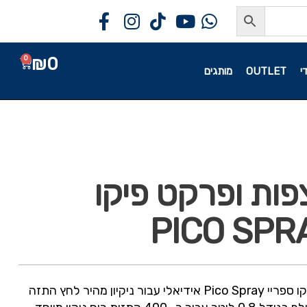
₪
0
0
י
OUTLET
מותגים
ות ופרקט פיקו
מנקה רצפות ופרקט פיקו ספריי Pico Spray אידיאלי עבור ניקיון מהיר לחץ התזה