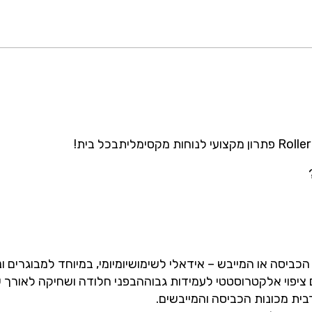
Rol
פתרון
מקצועי
לנוחות
מקסימלית
בכל
בית
!
הכביסה
או
המייבש
–
אידאלי
לשימוש
יומיומי
,
במיוחד
למבוגרים
ו
ציפוי
אלקטרוסטטי
לעמידות
גבוהה
בפני
חלודה
ושחיקה
לאורך
ש
בית
מכונות
הכביסה
והמייבשים
.