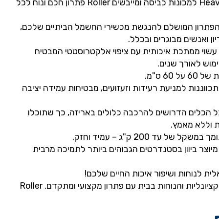
מעמד הגבהה Heavy Duty למכונות כביסה ומייבשים Roller פתרון חכם ונוח לכל
ובה 50 ס"מ: הפתרון המושלם להנגשת מכשירי החשמל הביתיים שלכם,
ון ואנשים מבוגרים ובכלל.
 עשוי ממתכת איכותית עם ציפוי אלקטרוסטטי המבטיח
מוש לאורך שנים.
60 ס"מ.
תכווננות למניעת רעידות וזעזועים, מבטיחות עמידה יציבה
 הכלים הדרושים להרכבה כלולים באריזה, כך שתוכלו
 וללא מאמץ.
ל עד 200 ק"ג – עמיד וחזק.
יוצר ביוון בסטנדרטים הגבוהים ביותר לתמיכה מרבית
שדרגו את הסדר, הפונקציונליות והנוחות בבית עם פתרון מקצועי ומתקדם. Roller