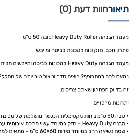
תיאור
חוות דעת (0)
מעמד
הגבהה
Heavy Duty Roller
גובה
50
ס
"
מ
פתרון
חכם
,
חזק
ונוח
למכונת
כביסה
ומייבש
מעמד
הגבהה
Heavy Duty
למכונות
כביסה
ומייבשים
מבית
ler
נמאס
לכם
להתכופף
?
רוצים
סדר
וניצול
טוב
יותר
של
החלל
?
זה
בדיוק
הפתרון
שאתם
צריכים
.
יתרונות
מרכזיים
•
גובה
50
ס
"
מ
נוחות
מקסימלית
הנגשה
מושלמת
של
מכונת
•
מבנה
Heavy Duty
–
חזק
במיוחד
עשוי
מתכת
איכותית
עם
•
שטח
נשיאה
רחב
במיוחד
מידות
60×60
ס
"
מ
–
מתאים
למר