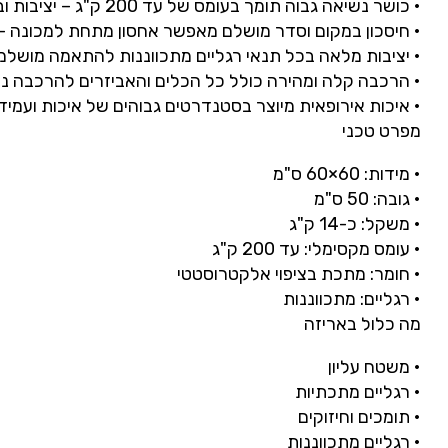
•
כושר
נשיאה
גבוה
תומך
בעומס
של
עד
200
ק
"
ג
–
יציבות
וב
•
חיסכון
במקום
וסדר
מושלם
מאפשר
אחסון
מתחת
למכונה
–
•
יציבות
מלאה
בכל
תנאי
רגליים
מתכווננות
להתאמה
מושלמ
•
הרכבה
קלה
ומהירה
כולל
כל
הכלים
והאביזרים
להרכבה
נו
•
איכות
אירופאית
מיוצר
בסטנדרטים
גבוהים
של
איכות
ועמיד
מפרט
טכני
•
מידות
: 60×60
ס
"
מ
•
גובה
: 50
ס
"
מ
•
משקל
:
כ
-14
ק
"
ג
•
עומס
מקסימלי
:
עד
200
ק
"
ג
•
חומר
:
מתכת
בציפוי
אלקטרוסטטי
•
רגליים
:
מתכווננות
מה
כלול
באריזה
•
משטח
עליון
•
רגליים
מתכתיות
•
תומכים
וחיזוקים
•
רגליים
מתכווננות