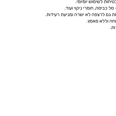
טיחות
לשימוש
יומיומי
.
סל
כביסה
,
חומרי
ניקוי
ועוד
.
ת
גם
לרצפה
לא
ישרה
ומניעת
רעידות
.
חה
וללא
מאמץ
.
ות
.