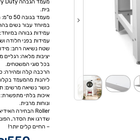
בית.
מעמד בג
במיוחד עבור נשים בהרי
עמידות גבוהה במיוחד:
עמידות בפני חלודה ושי
שטח נשיאה רחב: מידות של 60 על 
יציבות מלאה: רגליים מ
בכל סוגי המשטחים.
הרכבה קלה ומהירה: כל
ליהנות מהמעמד בקלות
כושר נשיאה מרשים: תומך במשקל ש
איכות בלתי מתפשרת: מ
ונוחות מרבית.
Roller הבחירה האידיאלית לנוחות ושיפור איכות החיים שלכם!
– החיים קלים יותר!