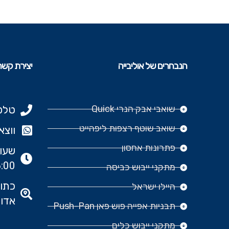
הנבחרים של אוליבייה
יצירת קשר
שואבי אבק הנרי Quick
טלפון: 977
שואב שוטף רצפות ליפהייט
ווצאפ: 666‬
פתרונות אחסון
:00
מתקני ייבוש כביסה
היילו ישראל
אדומ
תבניות אפייה פוש פאן Push-Pan
מתקני ייבוש כלים