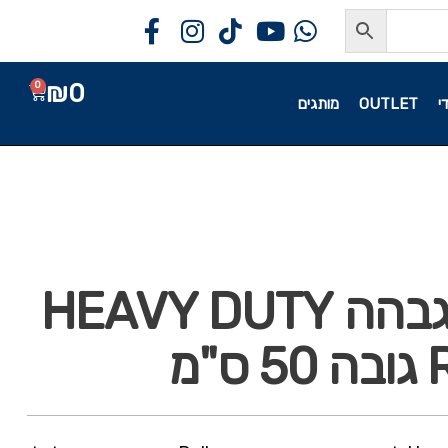
₪
0
0
י
OUTLET
מותגים
מעמד הגבהה HEAVY DUTY
"מ