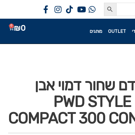
₪
0
0
י
OUTLET
מותגים
 שחור דמוי אבן
'PWD STYLE
COMPACT 300 CO