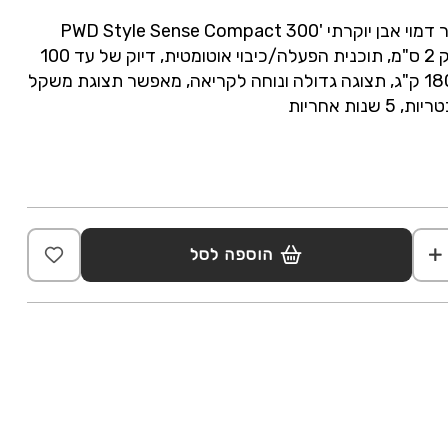
משקל אדם בצבע שחור דמוי אבן יוקרתי 'PWD Style Sense Compact 300
concrete עיצוב דק רק 2 ס"מ, תוכנית הפעלה/כיבוי אוטומטית, דיוק של עד 100
גרם, לשקילה של עד 180 ק"ג, תצוגה גדולה ונוחה לקריאה, מאפשר תצוגת משקל
הוספה לסל