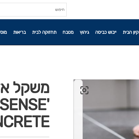
קיון הבית
ייבוש כביסה
גיהוץ
מטבח
תחזוקה לבית
בריאות
מוסד
משקל אדם
 SENSE
NCRETE