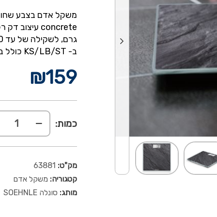
ב- KS/LB/ST כולל בטריות, 5 שנות אחריות
₪
159
כמות:
מק"ט:
63881
קטגוריה:
משקל אדם
מותג:
סונלה SOEHNLE