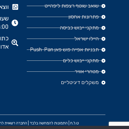
שואב שוטף רצפות ליפהייט
ווצאפ: 666‬
פתרונות אחסון
:00
מתקני ייבוש כביסה
היילו ישראל
אדומ
תבניות אפייה פוש פאן Push-Pan
מתקני ייבוש כלים
מטהרי אוויר
משקלים דיגיטליים
ט.ל.ח | התמונות להמחשה בלבד | החברה רשאית להפסיק