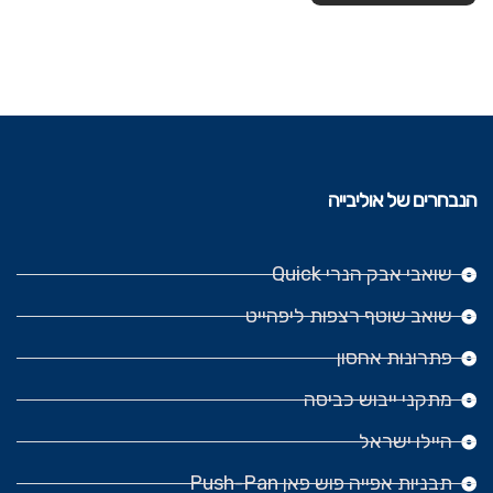
הנבחרים של אוליבייה
שואבי אבק הנרי Quick
שואב שוטף רצפות ליפהייט
פתרונות אחסון
מתקני ייבוש כביסה
היילו ישראל
תבניות אפייה פוש פאן Push-Pan