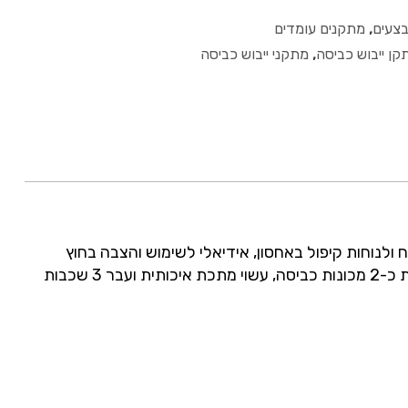
צעים
,
מתקנים עומדים
קן ייבוש כביסה
,
מתקני ייבוש כביסה
ציבות מקסימלית כשהמתקן פתוח ולנוחות קיפול באחסון, אידיאלי לשימוש והצבה בחוץ
ובפנים, 2 כנפיים מתקפלות לתליית פרטים ארוכים ובנוסף 4 מתלים לקולבים בפינות, שטח תלייה כולל 18 מטר מספיק לתליית כ-2 מכונות כביסה, עשוי מתכת איכותית ועבר 3 שכבות