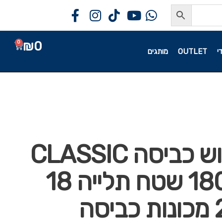
₪
0
0
י
OUTLET
מותגים
מתקן ייבוש כביסה CLASSIC
180 SOLID שטח תלייה 18