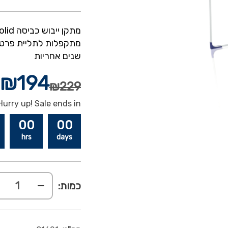
שנים אחריות
₪
194
₪
229
Hurry up! Sale ends in:
00
00
hrs
days
כמות: