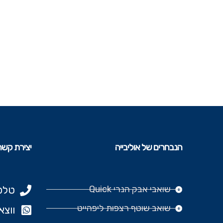
הנבחרים של אוליבייה
יצירת קשר
שואבי אבק הנרי Quick
טלפון: 977
שואב שוטף רצפות ליפהייט
ווצאפ: 666‬