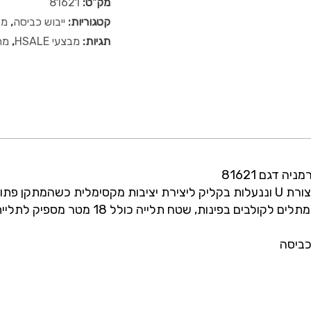
מק"ט:
81621
קטגוריות:
ייבוש כביסה
,
מב
תגיות:
מבצעי HSALE
,
מת
מתקן ייבוש כביסה CLASSIC 180 Solid נפתחות ונסגרות בצורת U וננעלות בקליק ליצירת י