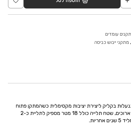
הוספה לסל
קנים עומדים
מתקני ייבוש כביסה
ייבוש כביסהPegasus 180 Solid כולל 2 מחזיקי פריטים קטנים חוסך במקום תליה, רגלים נפתחות ונסגרות בצורת U וננעלות בקליק ליצירת יציבות מקסימלית כשהמתקן פתוח
ולנוחות קיפול באחסון, רגליים רכות למניעת החלקה, מתאים לשימוש והצבה בחוץ ובפנים, 2 כנפיים מתקפלות לתליית פרטים ארוכים, שטח תלייה כולל 18 מטר מספיק לתליית כ-2