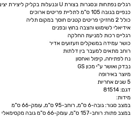
רגלים נפתחות ונסגרות בצורת U וננעלות בקליק ליצירת יציבות מקסימלית
כנפיים בגובה 105 ס"מ לתליית פריטים ארוכים
כולל 2 מחזיקי פריטים קטנים חוסך במקום תליה
אידיאלי לשימוש והצבה בחוץ ובפנים
רגליים רכות למניעת החלקה
כושר עמידה במשקלים וזעזועים אדיר
רוחב מתאים למעבר בין דלתות
נח לפתיחה, קיפול ואחסון
נבדק ואושר ע"י מכון GS
מיוצר באירופה
5 שנים אחריות
דגם: 81514
מידות:
במצב סגור: גובה-6 ס"מ, רוחב-95 ס"מ, עומק-66 ס"מ
במצב פתוח: רוחב-157 ס"מ, עומק-66 ס"מ גובה מקסימאלי – 105 ס"מ, גובה מינימלי 87 ס"מ