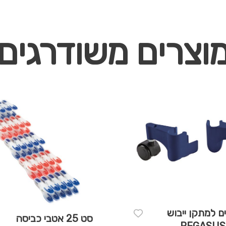
וצרים משודרגים
ם למתקן ייבוש
סט 25 אטבי כביסה