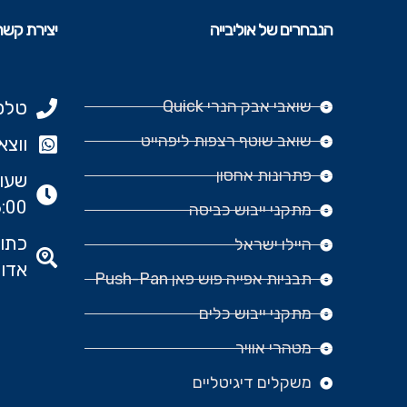
הנבחרים של אוליבייה
יצירת קשר
שואבי אבק הנרי Quick
טלפון: 977
שואב שוטף רצפות ליפהייט
ווצאפ: 666‬
פתרונות אחסון
:00
מתקני ייבוש כביסה
היילו ישראל
אדומ
תבניות אפייה פוש פאן Push-Pan
מתקני ייבוש כלים
מטהרי אוויר
משקלים דיגיטליים