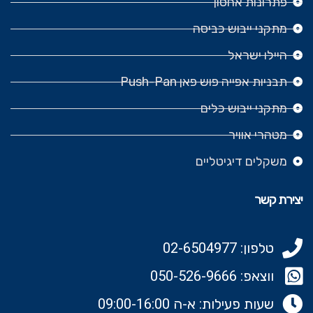
פתרונות אחסון
מתקני ייבוש כביסה
היילו ישראל
תבניות אפייה פוש פאן Push-Pan
מתקני ייבוש כלים
מטהרי אוויר
משקלים דיגיטליים
יצירת קשר
טלפון: 02-6504977
ווצאפ: 050-526-9666‬
שעות פעילות: א-ה 09:00-16:00