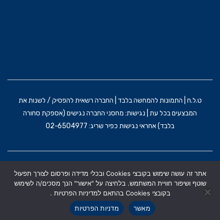
ט.ל.ח | התמונות להמחשה בלבד | החברה רשאית להפסיק / לשנות את
המבצעים בכל עת | נגישות: מחסני החברה נגישים (אספקת סחורה
בלבד) אחראי נגישות כפיר שריג: 02-6504977
הקמת האתר וקידום: משרד פרסום BRAIN&BRAND
אתר זה עושה שימוש בקובצי Cookies ובכלי מדידה ופרסום לצורך תפעול
תקנון אתר
מדניות הפרטיות
הצהרת נגישות
שוטף ושיפור חוויית המשתמש. בלחיצה על "אישור" הנך מסכים/ה לשימוש
בקובצי Cookies בהתאם למדיניות הפרטיות .
מאשר
מדניות הפרטיות