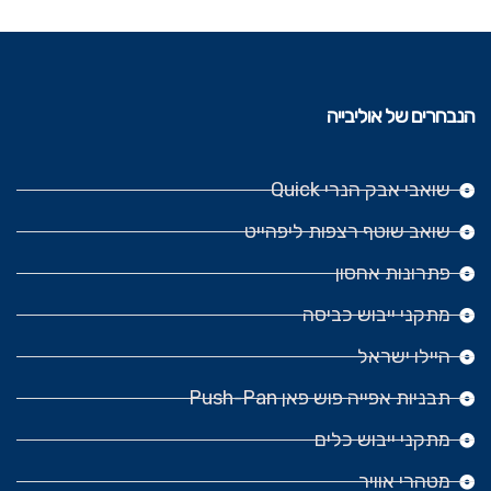
הנבחרים של אוליבייה
שואבי אבק הנרי Quick
שואב שוטף רצפות ליפהייט
פתרונות אחסון
מתקני ייבוש כביסה
היילו ישראל
תבניות אפייה פוש פאן Push-Pan
מתקני ייבוש כלים
מטהרי אוויר