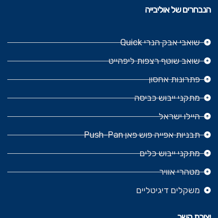
הנבחרים של אוליבייה
שואבי אבק הנרי Quick
שואב שוטף רצפות ליפהייט
פתרונות אחסון
מתקני ייבוש כביסה
היילו ישראל
תבניות אפייה פוש פאן Push-Pan
מתקני ייבוש כלים
מטהרי אוויר
משקלים דיגיטליים
יצירת קשר