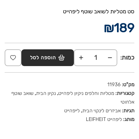
סט מטליות לשואב שוטף ליפהייט
₪
189
כמות:
הוספה לסל
מק"ט:
11936
קטגוריות:
מטליות וחלפים ניקיון ליפהייט
,
נקיון הבית
,
שואב שוטף
אלחוטי
תגיות:
אביזרים לינקוי הבית
,
לייפהייט
מותג:
ליפהייט LEIFHEIT