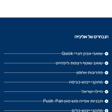
הנבחרים של אוליבייה
שואבי אבק הנרי Quick
שואב שוטף רצפות ליפהייט
פתרונות אחסון
מתקני ייבוש כביסה
היילו ישראל
תבניות אפייה פוש פאן Push-Pan
מתקני ייבוש כלים