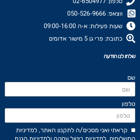
טלפון: 02-6504977
ב
מ
רך
ו
ו
זמן,
ווצאפ: 050-526-9666‬
ר
ך
מת
פ
ל
שעות פעילות: א-ה 09:00-16:00
אים
ר
נ
…
כתובת: פרי גן 5 מישור אדומים
ק
ק
ט
י
שלחו לנו הודעה
ו
ו
ק
ן
ר
י
שם
מ
ב
י
ש
ק
ע
טלפון
ה
ב
ל
ו
ע
ר
קראתי ואני מסכים/ה לתקנון האתר, למדיניות
ר
פ
המשלוחים, למדיניות ביטול עסקה ולמדיניות הגנת
כ
ר