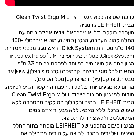
ערכת שטיפה ללא מגע יד אדם Clean Twist Ergo M
מבית LEIFHEIT גרמניה
הערכה כוללת: דלי אוניברסאלי וידית אחיזה נוחה עם
מתלה למוט הערכה, מנגנון סחיטה, מוט אוניברסלי 100-
140 ס"מ מסדרת Click System , ראש מגב מלבני מסדרת
Click System, מטלית מיקרופייבר extra soft M לניקיון
מגוון רחב של משטחים במיוחד לפרקט ברוחב 33 ס"מ.
מתאים לכל סוגי הריצוף: קרמיקה (גרניט פורצלן), שיש(אבן
טבעית), פרקט(עץ), דמוי פרקט(מכל הסוגים).
מהיום לא נוגעים יותר בלכלוך, העבודה הקשה הגיע לסיומה,
הודות למנגנון הסיבוב הייחודי של Clean Twist Ergo M
מבית LEIFHEIT המים והלכלוך מסולקים מהסחבה ללא
שימוש ברגל, ללא מאמץ, ללא מגע יד אדם במים
המלוכלכים וללא צורך להתכופף.
מנגנון סיבוב מהפכני של LEIFHEIT מוסתר בתוך החלק
הפנימי של ידית המגב. לחיצה על הידית מתחילה את