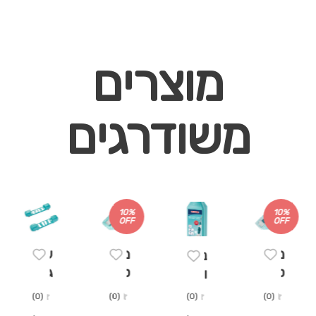
מוצרים
משודרגים
10%
10%
OFF
OFF
מ
מ
ע
נ
ט
ט
ג
ו
ל
ל
ל
ז
(0)
(0)
(0)
(0)
י
י
ת
ל