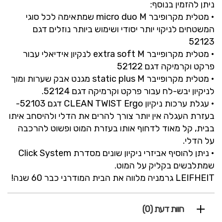
ניתן להזמין בנוסף:
• מטלית מקרופיבר micro duo M שמתאימה לכל סוגי
המשטחים לניקוי יותר יסודי ושימוש ביותר נוזלים דגם
52123
• מטלית מקרופייבר extra soft M לנקיון אידיאלי עבור
פרקט וקרמיקה דגם 52122
• מטלית מקרופייבר static plus M מגנט אבק שערות ומוך
לניקיון יבש-לח עבור פרקט וקרמיקה דגם 52124.
• עגלת ערכות ניקיון CLEAN TWIST Ergo דגם 52103-
בעזרת העגלה אין יותר צורך להרים את הדלי ולהיסחב איתו
בבית, קל מאוד לדחוף אותו בעזרת המוט ופשוט להרכבה
על הדלי.
• ניתן להוסיף אביזרי ניקיון שונים מסדרת Click System
שמתלבשים בקליק על המוט.
LEIFHEIT גרמניה מלווה את הבית המודרני כבר 60 שנה!
חוות דעת (0)