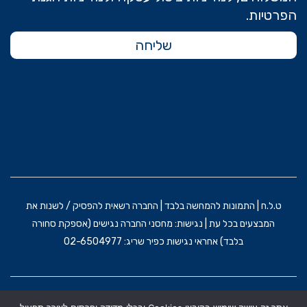
הפרטיות.
ת
ק
C
ט
שליחה
L
ו
E
ק
A
ר
N
מ
T
י
W
ק
I
ה
S
ל
T
ע
ט.ל.ח | התמונות להמחשה בלבד | החברה רשאית להפסיק / לשנות את
M
ר
המבצעים בכל עת | נגישות: מחסני החברה נגישים (אספקת סחורה
E
כ
בלבד) אחראי נגישות כפיר שריג: 02-6504977
R
ת
C
G
L
O
הקמת האתר וקידום: משרד פרסום BRAIN&BRAND
E