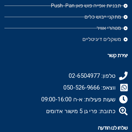
K
E
ך
ך
מט
תבניות אפייה פוש פאן Push-Pan
M
S
M
רוח
רוח
אט
Y
מתקני ייבוש כלים
ב
ב
א
S
30
40
30
מטהרי אוויר
T
ס"מ
ס"מ
ס"מ
E
משקלים דיגיטליים
M
יצירת קשר
טלפון: 02-6504977
ווצאפ: 050-526-9666‬
שעות פעילות: א-ה 09:00-16:00
כתובת: פרי גן 5 מישור אדומים
שלחו לנו הודעה