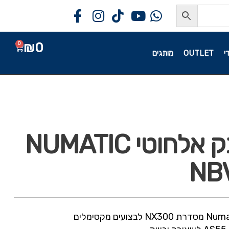
₪
0
0
י
OUTLET
מותגים
שואב אבק אלחוטי NUMATIC
NB