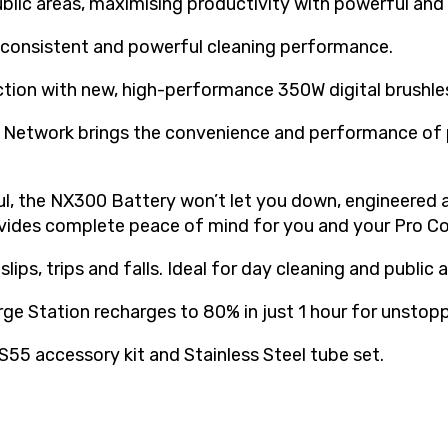
ublic areas, maximising productivity with powerful and 
consistent and powerful cleaning performance.
ction with new, high-performance 350W digital brushle
s Network brings the convenience and performance of 
, the NX300 Battery won’t let you down, engineered a
ovides complete peace of mind for you and your Pro C
lips, trips and falls. Ideal for day cleaning and public 
ge Station recharges to 80% in just 1 hour for unstopp
S55 accessory kit and Stainless Steel tube set.