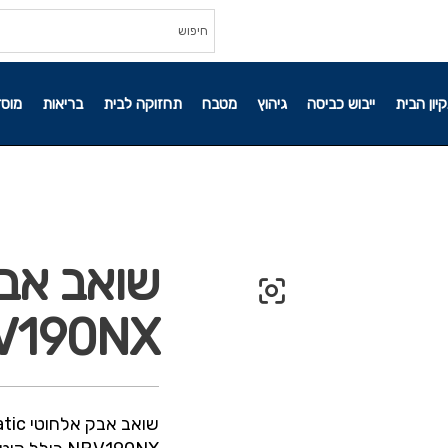
קיון הבית
ייבוש כביסה
גיהוץ
מטבח
תחזוקה לבית
בריאות
מוסד
V190NX
שואב אבק אלחוטי Numatic מסדרת NX300 לבצועים מקסימלים