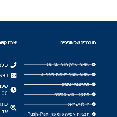
הנבחרים של אוליבייה
יצירת קשר
שואבי אבק הנרי Quick
טלפון: 977
שואב שוטף רצפות ליפהייט
ווצאפ: 666‬
פתרונות אחסון
:00
מתקני ייבוש כביסה
היילו ישראל
אדומ
תבניות אפייה פוש פאן Push-Pan