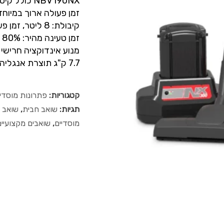
NBV190NX כולל קיט AS55 לשאיבה יבשה
זמן פעולה ארוך במיוח
קיבולת: 8 ליטר, זמן פעולה עוצמה נמוכה/ גבוה: 80 דקות / 50 דקות
זמן טעינה מהיר: 80% בשעה אחת, 100% בשעתיים
7.7 ק"ג תוצרת אנגליה
קטגוריות:
פתרונות מוסדיי
תגיות:
שואב חבית
,
שואב ל
מוסדיים
,
שואבים מקצועיים