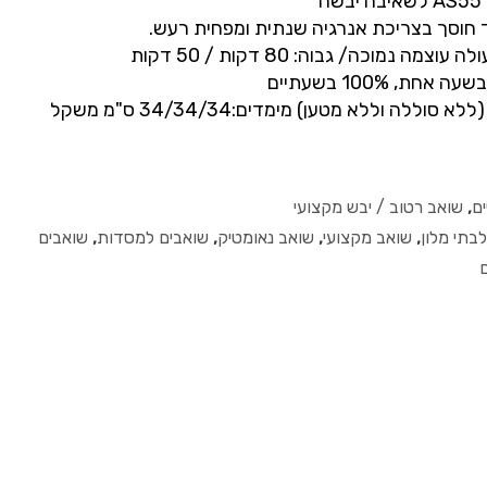
ד חוסך בצריכת אנרגיה שנתית ומפחית רעש.
מנוע אינדוקציה חרישי (ללא סוללה וללא מטען) מימדים:34/34/34 ס"מ משקל
ם
,
שואב רטוב / יבש מקצועי
בתי מלון
,
שואב מקצועי
,
שואב נאומטיק
,
שואבים למסדות
,
שואבים