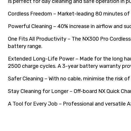
is perfect for day cleaning and safe operation in p
Cordless Freedom – Market-leading 80 minutes of 
Powerful Cleaning – 40% increase in airflow and su
One Fits All Productivity – The NX300 Pro Cordles
battery range.
Extended Long-Life Power – Made for the long haul
2500 charge cycles. A 3-year battery warranty pr
Safer Cleaning – With no cable, minimise the risk of s
Stay Cleaning for Longer – Off-board NX Quick Char
A Tool for Every Job – Professional and versatile A